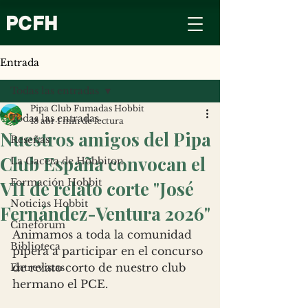
PCFH
Entrada
Todas las entradas
Pipa Club Fumadas Hobbit
Todas las entradas
18 abr
1 min de lectura
Nuestros amigos del Pipa
Reseñas
Club España convocan el
La Gaceta de Hobbiton
Formación Hobbit
VII de relato corte "José
Noticias Hobbit
Fernández-Ventura 2026"
Cinefórum
Animamos a toda la comunidad 
Biblioteca
pipera a participar en el concurso 
de relato corto de nuestro club 
Entrevistas
hermano el PCE. 