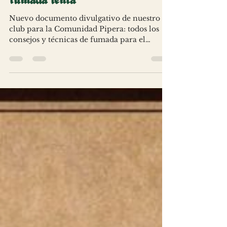
Pipa Club Fumadas Hobbit
24 mar
1 min de lectura
La técnica de los campeones de
fumada lenta
Nuevo documento divulgativo de nuestro
club para la Comunidad Pipera: todos los
consejos y técnicas de fumada para el
participante en campeonatos de fumada
lenta de pipa, recopilada de los mejores
expertos, nuestro amigo Toni Pascual entre
ellos. Disfrutarla, y ya sabéis...a ganar.