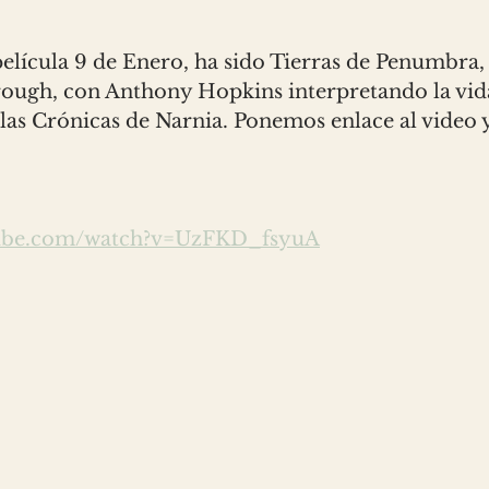
lícula 9 de Enero, ha sido Tierras de Penumbra, 
ugh, con Anthony Hopkins interpretando la vida
las Crónicas de Narnia. Ponemos enlace al video y 
tube.com/watch?v=UzFKD_fsyuA