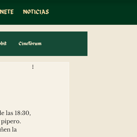
NETE
NOTICIAS
bit
Cinefórum
e las 18:30, 
pipero. 
ñen la 