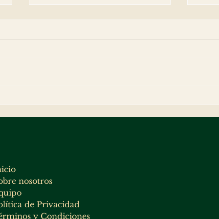
Fumar en Pipa en el s. XXI -
Nues
Libro del PCFH para iniciarse
Club
en el mundo de la pipa
de re
Fern
nicio
obre nosotros
quipo
olítica de Privacidad
érminos y Condiciones