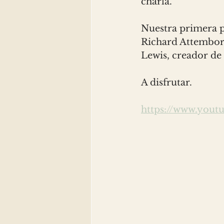
charla. 
Nuestra primera pe
Richard Attemboro
Lewis, creador de 
A disfrutar. 
https://www.you