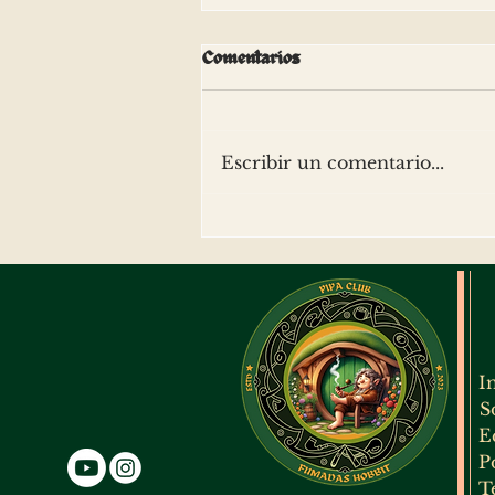
Comentarios
Escribir un comentario...
Nuevo libro de PCFH para la
comunidad pipera: "El tabaco
de pipa: Ciencia, cultivo,
blending y experiencia"
I
S
E
P
T